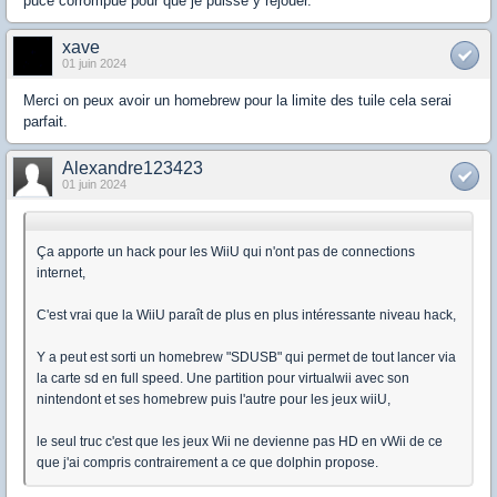
puce corrompue pour que je puisse y rejouer.
xave
01 juin 2024
Merci on peux avoir un homebrew pour la limite des tuile cela serai
parfait.
Alexandre123423
01 juin 2024
Ça apporte un hack pour les WiiU qui n'ont pas de connections
internet,
C'est vrai que la WiiU paraît de plus en plus intéressante niveau hack,
Y a peut est sorti un homebrew "SDUSB" qui permet de tout lancer via
la carte sd en full speed. Une partition pour virtualwii avec son
nintendont et ses homebrew puis l'autre pour les jeux wiiU,
le seul truc c'est que les jeux Wii ne devienne pas HD en vWii de ce
que j'ai compris contrairement a ce que dolphin propose.