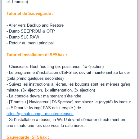
et Tiramisu).
Tutoriel de Sauvegarde :
- Aller vers Backup and Restore
- Dump SEEPROM & OTP
- Dump SLC.RAW
- Retour au menu principal
Tutoriel Installation d'ISFShax :
- Choisissez Boot `ios.img`(5x puissance, 1x éjection)
- Le programme d'installation d'ISFShax devrait maintenant se lancer
(cela prend quelques secondes)
- Suivez les instructions à l'écran, les boutons sont les mêmes qu'en
minute. (3x éjection, 1x alimentation, 3x éjection)
- La console devrait maintenant s'éteindre.
- [Tiramisu | Navigateur | DNSpresso] remplacez le (crypté) fw.imgsur
la SD par le fw.img( PAS celui crypté ) de
https://github.com/j...minute/releases
- Si l'installation a réussi, la Wii U devrait démarrer directement en
une minute une fois que vous la rallumerez.
Sauvegarde ISFShax :