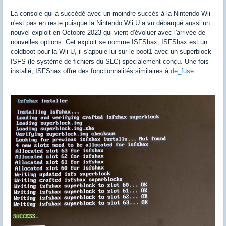
La console qui a succédé avec un moindre succès à la Nintendo Wii
n'est pas en reste puisque la Nintendo Wii U a vu débarqué aussi un
nouvel exploit en Octobre 2023 qui vient d'évoluer avec l'arrivée de
nouvelles options. Cet exploit se nomme ISFShax, ISFShax est un
coldboot pour la Wii U, il s'appuie lui sur le boot1 avec un superblock
ISFS (le système de fichiers du SLC) spécialement conçu. Une fois
installé, ISFShax offre des fonctionnalités similaires à
de_fuse
.