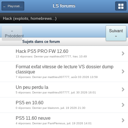
LS forums
← Playstation 5
Hack (exploits, homebrews...)
«
Suivant
Précédent
»
Sujets dans ce forum
Hack PS5 PRO FW 12.60
13 réponses: Dernier par matthieu007777, hier, 10:49
Format exfat vitesse de lecture VS dossier dump
classique
7 réponses: Dernier par matthieu007777, août 03 2026 13:59
Un peu perdu la
5 réponses: Dernier par matthieu007777, juil. 30 2026 16:01
PS5 en 10.60
0 réponses: Dernier par blaironm, juil. 19 2026 21:30
PS5 11.60 neuve
4 réponses: Dernier par PamPlemous, juil. 19 2026 14:01