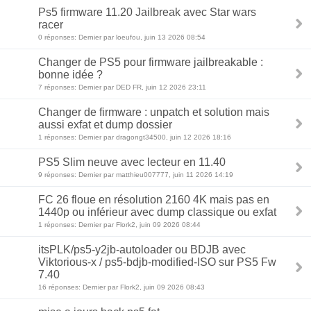
Ps5 firmware 11.20 Jailbreak avec Star wars
racer
0 réponses: Dernier par loeufou, juin 13 2026 08:54
Changer de PS5 pour firmware jailbreakable :
bonne idée ?
7 réponses: Dernier par DED FR, juin 12 2026 23:11
Changer de firmware : unpatch et solution mais
aussi exfat et dump dossier
1 réponses: Dernier par dragongt34500, juin 12 2026 18:16
PS5 Slim neuve avec lecteur en 11.40
9 réponses: Dernier par matthieu007777, juin 11 2026 14:19
FC 26 floue en résolution 2160 4K mais pas en
1440p ou inférieur avec dump classique ou exfat
1 réponses: Dernier par Flork2, juin 09 2026 08:44
itsPLK/ps5-y2jb-autoloader ou BDJB avec
Viktorious-x / ps5-bdjb-modified-ISO sur PS5 Fw
7.40
16 réponses: Dernier par Flork2, juin 09 2026 08:43