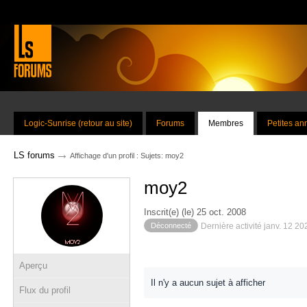
Logic-Sunrise (retour au site)
Forums
Membres
Petites a
→
LS forums
Affichage d'un profil : Sujets: moy2
moy2
Inscrit(e) (le) 25 oct. 2008
Déconnecté
Dernière activité janv. 12 2
Aperçu
Il n'y a aucun sujet à afficher
Flux du profil