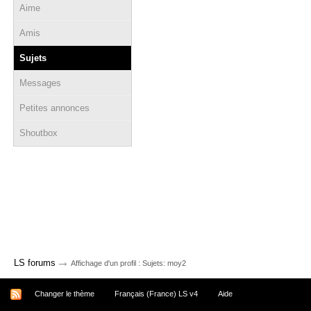
Aime
Amis
Sujets
Messages
Petites annonces
Shoutbox
→
LS forums
Affichage d'un profil : Sujets: moy2
Changer le thème
Français (France) LS v4
Aide