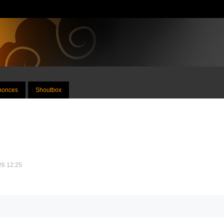
nnonces
Shoutbox
026 12:25