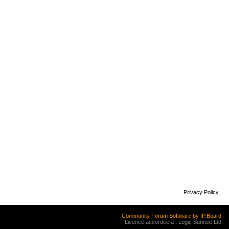
Privacy Policy
Community Forum Software by IP.Board
Licence accordée à : Logic Sunrise Ltd