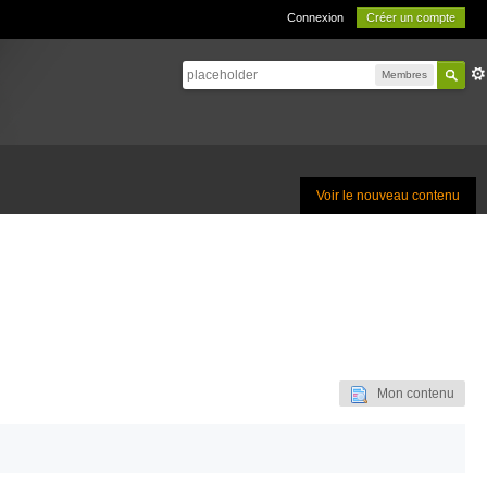
Connexion
Créer un compte
Membres
Voir le nouveau contenu
Mon contenu