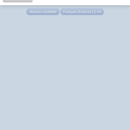
Version complète
Français (France) LS v4