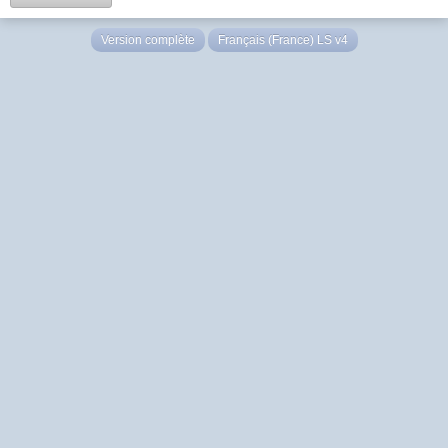
Version complète
Français (France) LS v4