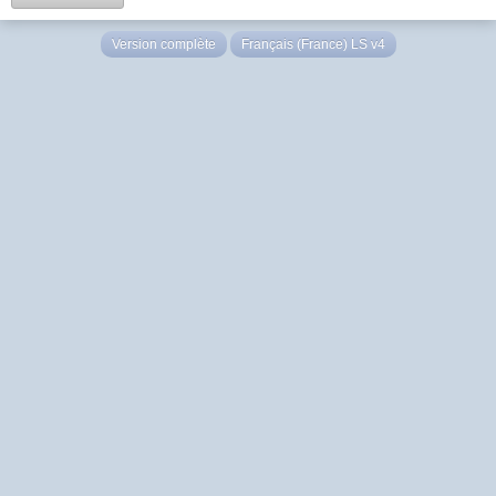
Version complète
Français (France) LS v4