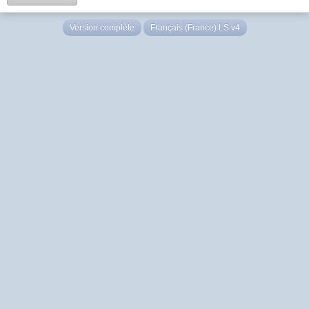
Version complète
Français (France) LS v4