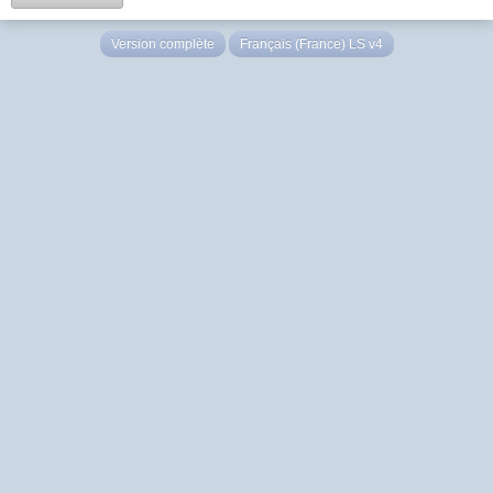
Version complète
Français (France) LS v4