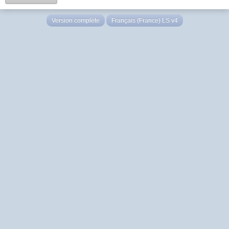
Version complète
Français (France) LS v4