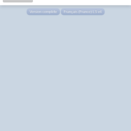
Version complète
Français (France) LS v4