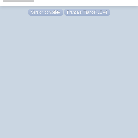
Version complète
Français (France) LS v4