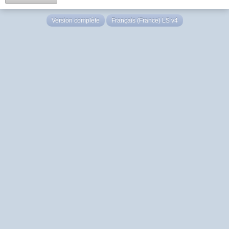
Version complète
Français (France) LS v4