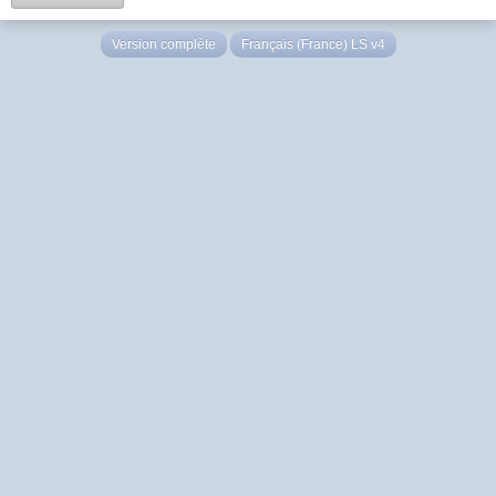
Version complète
Français (France) LS v4