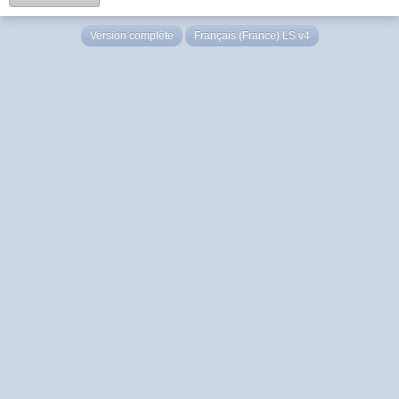
Version complète
Français (France) LS v4