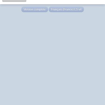
Version complète
Français (France) LS v4