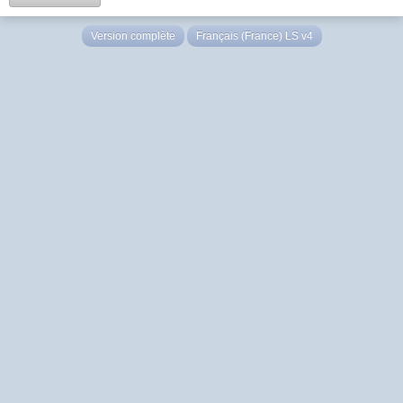
Version complète
Français (France) LS v4