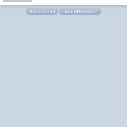
Version complète
Français (France) LS v4