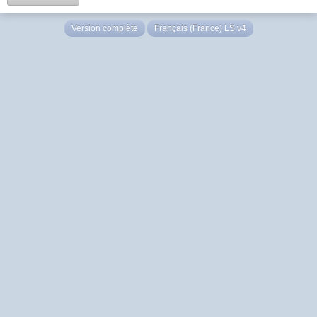
Version complète
Français (France) LS v4