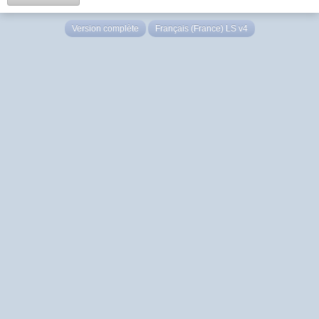
Version complète
Français (France) LS v4