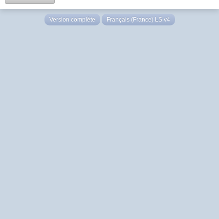
Version complète
Français (France) LS v4