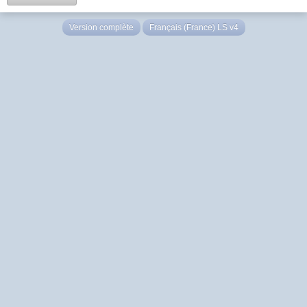
Version complète
Français (France) LS v4