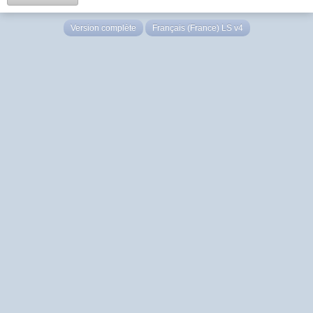
Version complète
Français (France) LS v4