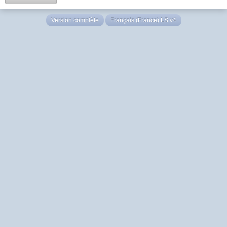
Version complète
Français (France) LS v4