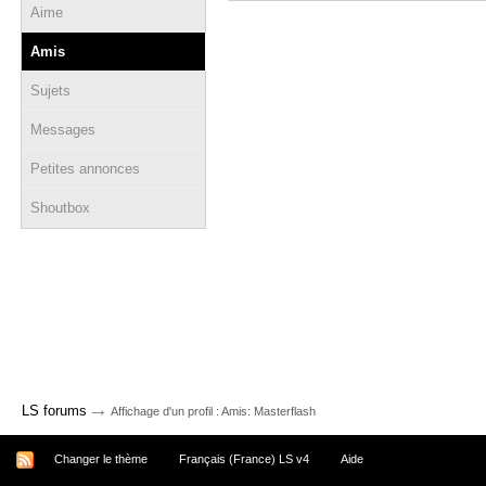
Aime
Amis
Sujets
Messages
Petites annonces
Shoutbox
→
LS forums
Affichage d'un profil : Amis: Masterflash
Changer le thème
Français (France) LS v4
Aide