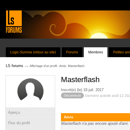
Logic-Sunrise (retour au site)
Forums
Membres
Petites a
→
LS forums
Affichage d'un profil : Amis: Masterflash
Masterflash
Inscrit(e) (le) 19 juil. 2017
Déconnecté
Dernière activité août 12 20
Aperçu
Amis
Flux du profil
Masterflash n'a pas encore ajouté d'ami.