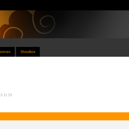
nnonces
Shoutbox
23 11:29