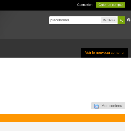
Connexion
Créer un compte
Membres
Voir le nouveau contenu
Mon contenu