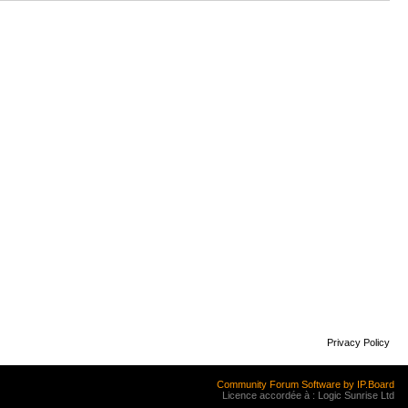
Privacy Policy
Community Forum Software by IP.Board
Licence accordée à : Logic Sunrise Ltd