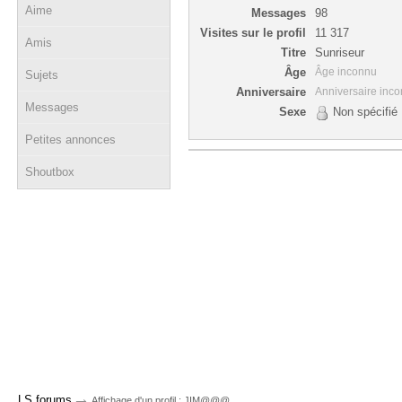
Aime
Messages
98
Visites sur le profil
11 317
Amis
Titre
Sunriseur
Âge
Âge inconnu
Sujets
Anniversaire
Anniversaire inc
Messages
Sexe
Non spécifié
Petites annonces
Shoutbox
→
LS forums
Affichage d'un profil : JIM@@@