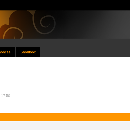
nnonces
Shoutbox
, 17:50