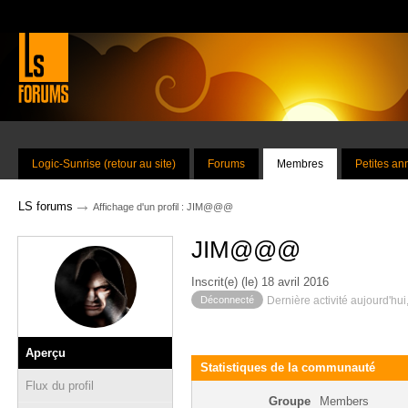
Logic-Sunrise (retour au site)
Forums
Membres
Petites a
→
LS forums
Affichage d'un profil : JIM@@@
JIM@@@
Inscrit(e) (le) 18 avril 2016
Déconnecté
Dernière activité aujourd'hui
Aperçu
Statistiques de la communauté
Flux du profil
Groupe
Members