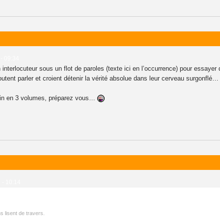
 - 09:34
nterlocuteur sous un flot de paroles (texte ici en l’occurrence) pour essaye
utent parler et croient détenir la vérité absolue dans leur cerveau surgonflé…
uin en 3 volumes, préparez vous…
 - 10:14
 lisent de travers.