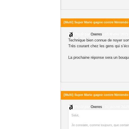
[Multi] Super Mario gagne contre Nintendo
Posté par
Oxeres
-
05 février 2025
Technique bien connue de noyer son i
Très courant chez les gens qui s’éco
La prochaine réponse sera un bouq
[Multi] Super Mario gagne contre Nintendo
Posté par
Oxeres
-
31 janvier 2025
Salut,
Je constate, comme toujours, que certains