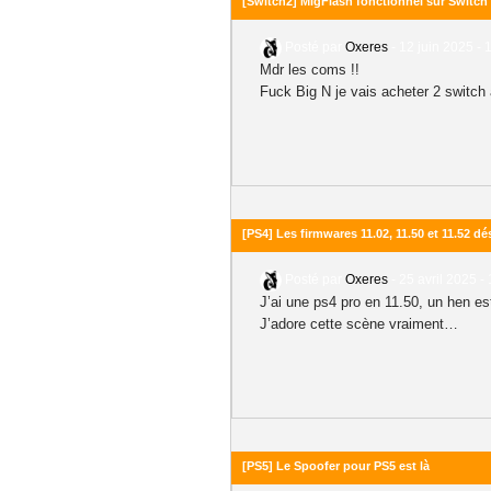
[Switch2] MigFlash fonctionnel sur Switch 
Posté par
Oxeres
-
12 juin 2025 - 
Mdr les coms !!
Fuck Big N je vais acheter 2 switc
[PS4] Les firmwares 11.02, 11.50 et 11.52 
Posté par
Oxeres
-
25 avril 2025 -
J’ai une ps4 pro en 11.50, un hen e
J’adore cette scène vraiment…
[PS5] Le Spoofer pour PS5 est là