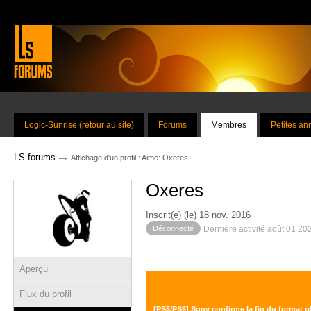
Logic-Sunrise (retour au site)
Forums
Membres
Petites a
→
LS forums
Affichage d'un profil : Aime: Oxeres
Oxeres
Inscrit(e) (le) 18 nov. 2016
Déconnecté
Dernière activité août 01 20
Aperçu
Flux du profil
[PS5/PS6] Sony confirme la fin du format p