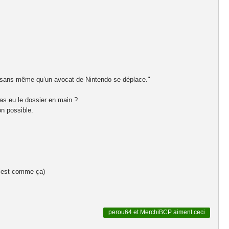
er, sans même qu’un avocat de Nintendo se déplace."
 as eu le dossier en main ?
on possible.
 c’est comme ça)
perou64
et
MerchiBCP
aiment ceci