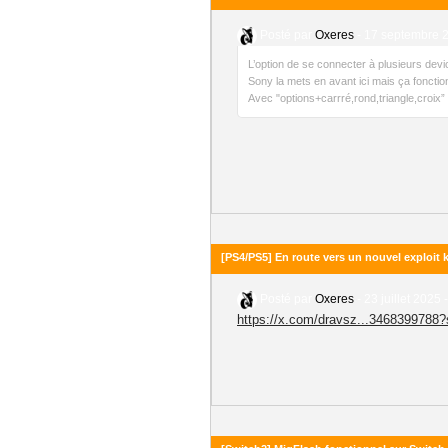
Posté par
Oxeres
-
17 septembre 2
L’option de se connecter à plusieurs devi
Sony la mets en avant ici mais ça fonctio
Avec "options+carrré,rond,triangle,croix” 
[PS4/PS5] En route vers un nouvel exploit 
Posté par
Oxeres
-
23 juillet 2025 
https://x.com/dravsz...3468399788