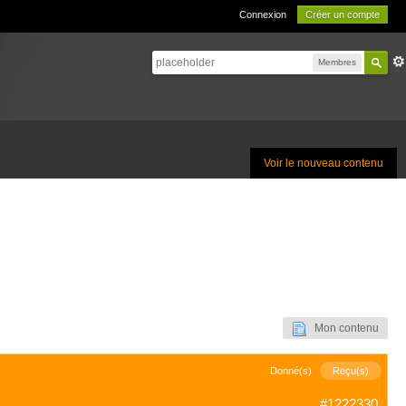
Connexion
Créer un compte
Membres
Voir le nouveau contenu
Mon contenu
Donné(s)
Reçu(s)
#1222330