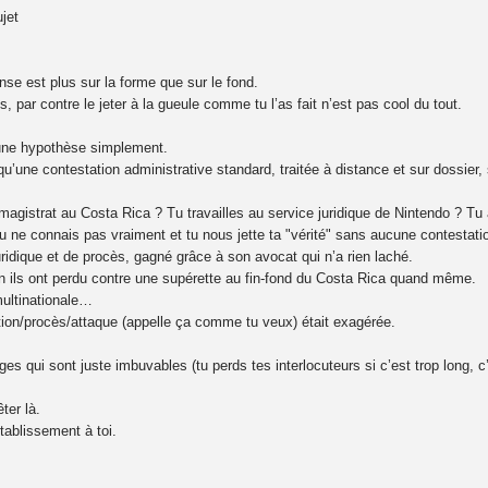
jet
nse est plus sur la forme que sur le fond.
is, par contre le jeter à la gueule comme tu l’as fait n’est pas cool du tout.
une hypothèse simplement.
 qu’une contestation administrative standard, traitée à distance et sur dossi
s magistrat au Costa Rica ? Tu travailles au service juridique de Nintendo ? Tu
tu ne connais pas vraiment et tu nous jette ta "vérité" sans aucune contestati
uridique et de procès, gagné grâce à son avocat qui n’a rien laché.
en ils ont perdu contre une supérette au fin-fond du Costa Rica quand même.
multinationale…
tion/procès/attaque (appelle ça comme tu veux) était exagérée.
s qui sont juste imbuvables (tu perds tes interlocuteurs si c’est trop long,
ter là.
établissement à toi.