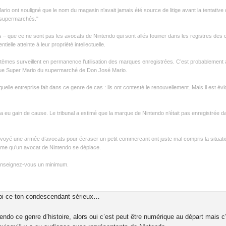
rio ont souligné que le nom du magasin n'avait jamais été source de litige avant la tentativ
s supermarchés."
les – que ce ne sont pas les avocats de Nintendo qui sont allés fouiner dans les registres d
lle atteinte à leur propriété intellectuelle.
stèmes surveillent en permanence l’utilisation des marques enregistrées. C’est probablement
que Super Mario du supermarché de Don José Mario.
e quelle entreprise fait dans ce genre de cas : ils ont contesté le renouvellement. Mais il est évid
 eu gain de cause. Le tribunal a estimé que la marque de Nintendo n’était pas enregistrée d
voyé une armée d’avocats pour écraser un petit commerçant ont juste mal compris la situatio
même qu’un avocat de Nintendo se déplace.
 renseignez-vous un minimum.
uoi ce ton condescendant sérieux…
endo ce genre d’histoire, alors oui c’est peut être numérique au départ mais c’