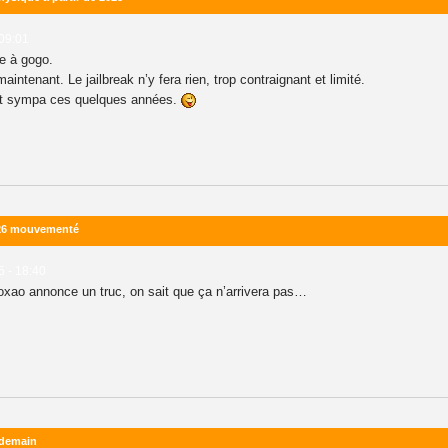
 09:01
e à gogo.
intenant. Le jailbreak n’y fera rien, trop contraignant et limité.
ait sympa ces quelques années.
026 mouvementé
5 - 18:40
coxao annonce un truc, on sait que ça n’arrivera pas…
 demain