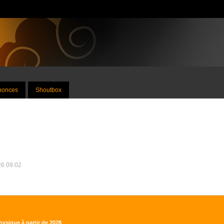
nnonces
Shoutbox
26 09:02
hysique à partir de 2028