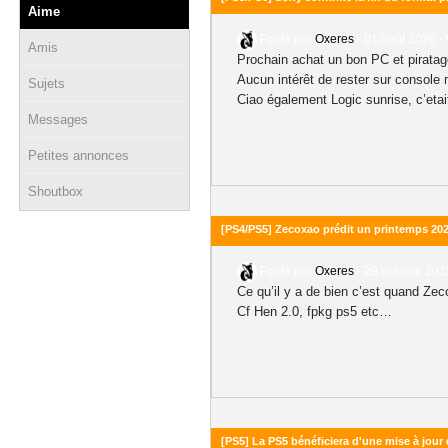
Aime
Posté par
Oxeres
-
01 août 2026 -
Amis
Prochain achat un bon PC et piratag
Aucun intérêt de rester sur console ma
Sujets
Ciao également Logic sunrise, c’et
Messages
Petites annonces
Shoutbox
[PS4/PS5] Zecoxao prédit un printemps 2
Posté par
Oxeres
-
29 octobre 202
Ce qu’il y a de bien c’est quand Ze
Cf Hen 2.0, fpkg ps5 etc…
[PS5] La PS5 bénéficiera d'une mise à jour