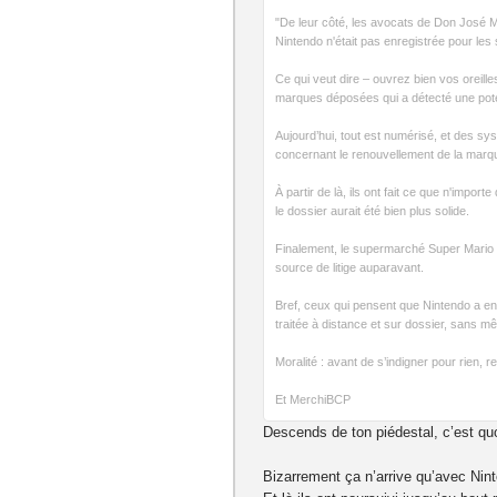
"De leur côté, les avocats de Don José Ma
Nintendo n'était pas enregistrée pour le
Ce qui veut dire – ouvrez bien vos oreil
marques déposées qui a détecté une potentie
Aujourd’hui, tout est numérisé, et des sy
concernant le renouvellement de la mar
À partir de là, ils ont fait ce que n'import
le dossier aurait été bien plus solide.
Finalement, le supermarché Super Mario a
source de litige auparavant.
Bref, ceux qui pensent que Nintendo a en
traitée à distance et sur dossier, sans 
Moralité : avant de s’indigner pour rien,
Et MerchiBCP
Descends de ton piédestal, c’est q
Bizarrement ça n’arrive qu’avec Nint