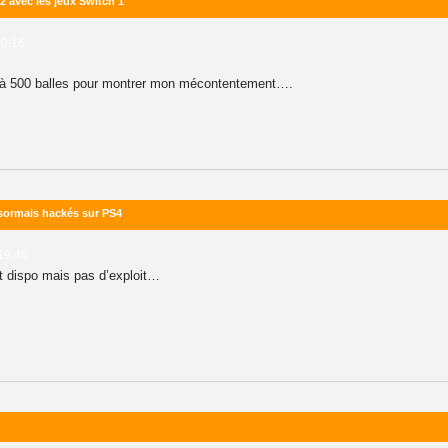
2 avec les jeux Switch 1
10:16
h à 500 balles pour montrer mon mécontentement….
désormais hackés sur PS4
 19:46
st dispo mais pas d’exploit…