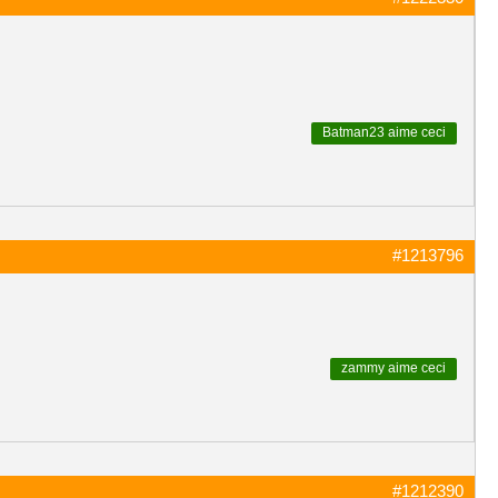
Batman23
aime ceci
#1213796
zammy
aime ceci
#1212390