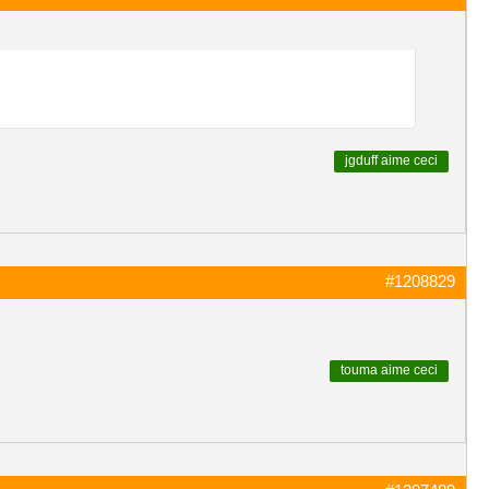
jgduff
aime ceci
#1208829
touma
aime ceci