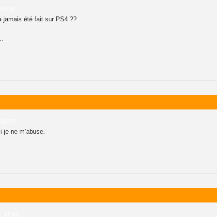
 09:01
a jamais été fait sur PS4 ??
n…
 08:53
i je ne m’abuse.
 - 18:43