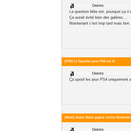
Posté par
Oxeres
-
13 mars 2025 -
La question bête est: pourquoi ça n’
Ça aurait évité bien des galères….
Maintenant c’est trop tard mais bo
[PS5] Le Spoofer pour PS5 est là
Posté par
Oxeres
-
13 mars 2025 -
Ça spoof les jeux PS4 uniquement s
[Multi] Super Mario gagne contre Nintendo
Posté par
Oxeres
-
07 février 2025