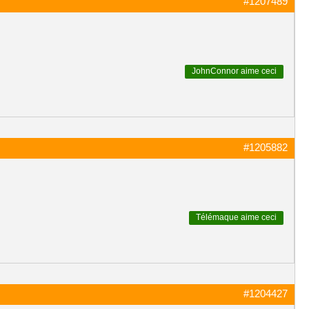
#1207489
JohnConnor
aime ceci
#1205882
Télémaque
aime ceci
#1204427