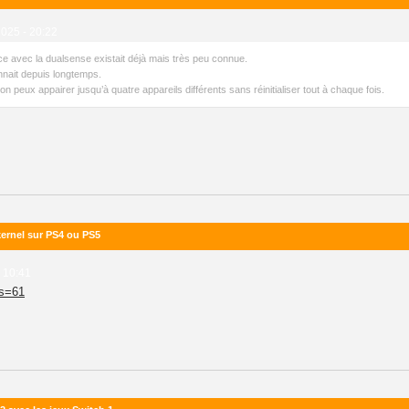
025 - 20:22
ce avec la dualsense existait déjà mais très peu connue.
nnait depuis longtemps.
on peux appairer jusqu’à quatre appareils différents sans réinitialiser tout à chaque fois.
kernel sur PS4 ou PS5
- 10:41
?s=61