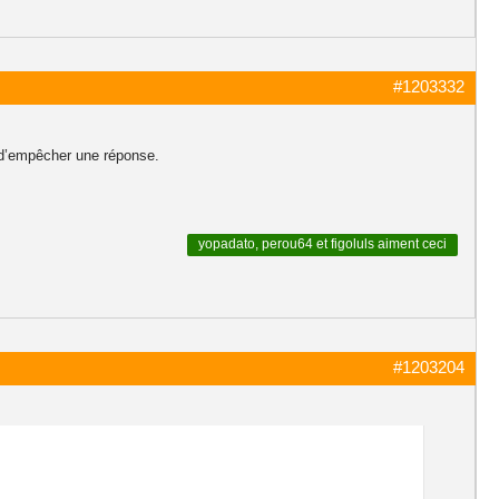
#1203332
r d’empêcher une réponse.
yopadato
,
perou64
et
figoluls
aiment ceci
#1203204