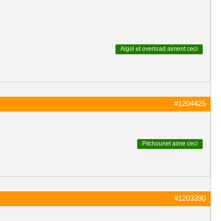
Algol
et
overload
aiment ceci
#1204425
Pitchounet
aime ceci
#1203390