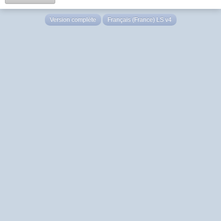
Version complète
Français (France) LS v4