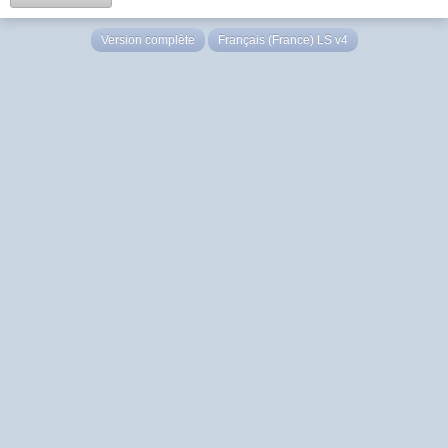
Version complète
Français (France) LS v4