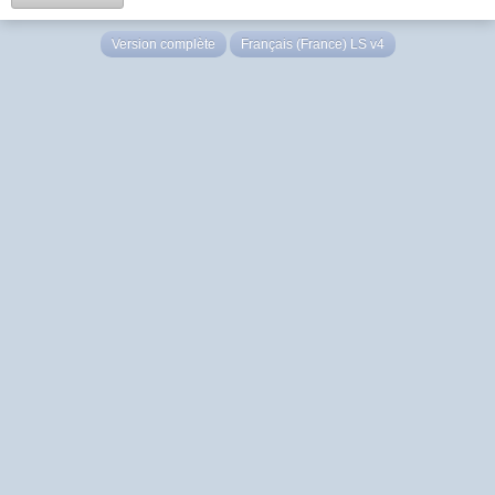
Version complète
Français (France) LS v4