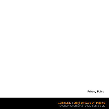
Privacy Policy
Community Forum Software by IP.Board
Licence accordée à : Logic Sunrise Ltd