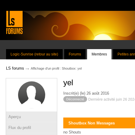
Logic-Sunrise (retour au site)
Forums
Membres
Petites a
→
LS forums
Affichage d'un profil : Shoutbox: yel
yel
Inscrit(e) (le) 26 août 2016
Déconnecté
Dernière activité juin 26 20
Aperçu
Shoutbox Non Messages
Flux du profil
no Shouts