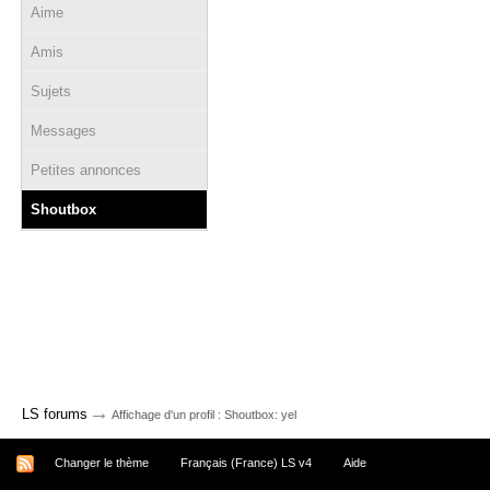
Aime
Amis
Sujets
Messages
Petites annonces
Shoutbox
→
LS forums
Affichage d'un profil : Shoutbox: yel
Changer le thème
Français (France) LS v4
Aide