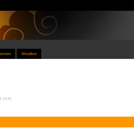
nnonces
Shoutbox
24 10:42