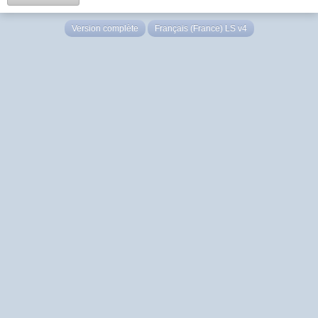
Version complète
Français (France) LS v4