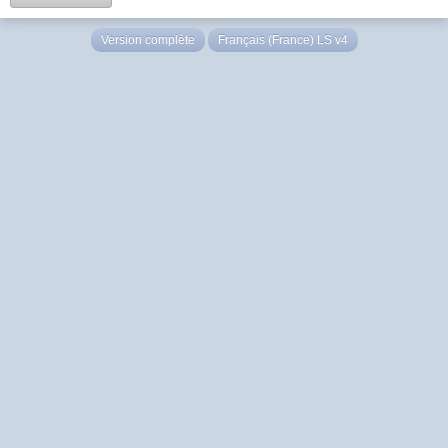
Version complète
Français (France) LS v4