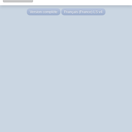
Version complète
Français (France) LS v4