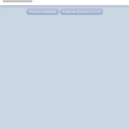
Version complète
Français (France) LS v4