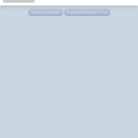
Version complète
Français (France) LS v4