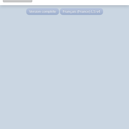
Version complète
Français (France) LS v4