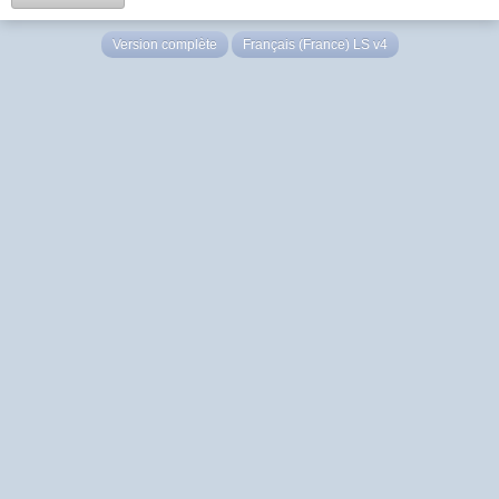
Version complète
Français (France) LS v4