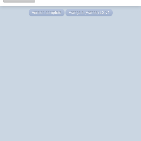
Version complète
Français (France) LS v4