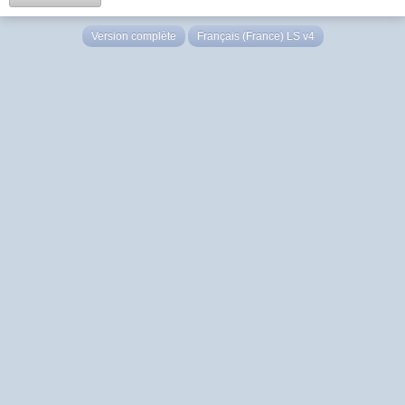
Version complète
Français (France) LS v4