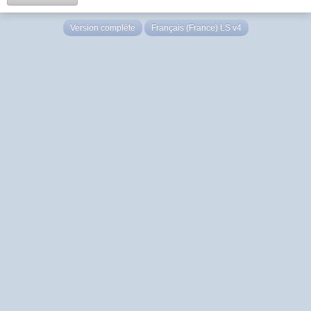
Version complète
Français (France) LS v4