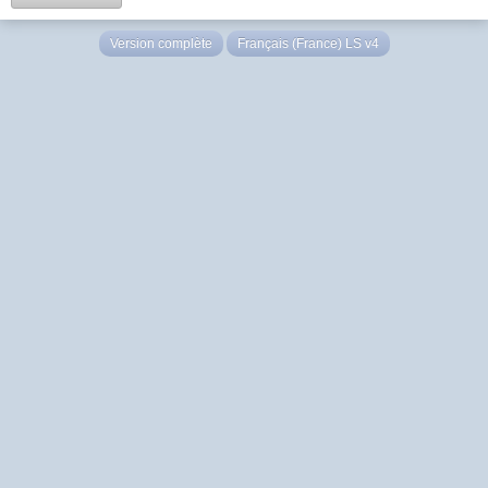
Version complète
Français (France) LS v4