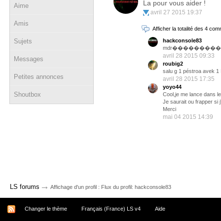
La pour vous aider !
Aime
avril 27 2015 19:37
Amis
Afficher la totalité des 4 co
Sujets
hackconsole83
mdr��������
avril 28 2015 09:33
Messages
roubig2
salu g 1 péstroa avek 1
Petites annonces
avril 28 2015 17:35
yoyo44
Shoutbox
Cool,je me lance dans le 
Je saurait ou frapper si 
Merci
mai 04 2015 14:39
→
LS forums
Affichage d'un profil : Flux du profil: hackconsole83
Changer le thème
Français (France) LS v4
Aide