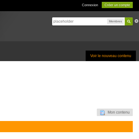
Connexion
Créer un compte
Membres
Voir le nouveau contenu
Mon contenu