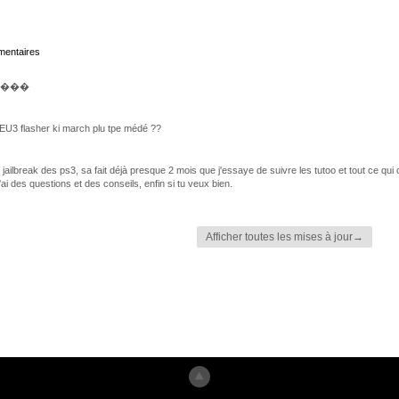
mmentaires
����
 EU3 flasher ki march plu tpe médé ??
jailbreak des ps3, sa fait déjà presque 2 mois que j'essaye de suivre les tutoo et tout ce qui c
j'ai des questions et des conseils, enfin si tu veux bien.
Afficher toutes les mises à jour→