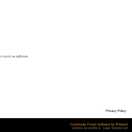
e porte au jailbreak.
Privacy Policy
Community Forum Software by IP.Board
Licence accordée à : Logic Sunrise Ltd