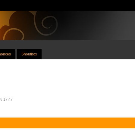
nnonces
Shoutbox
18 17:47