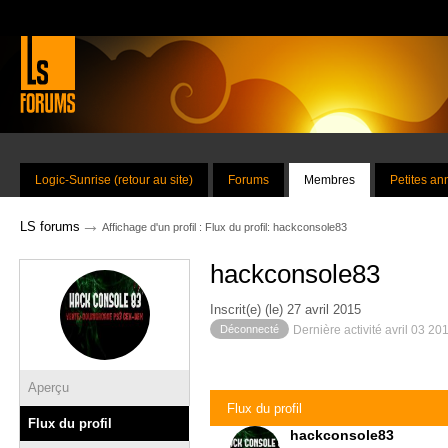
Logic-Sunrise (retour au site)
Forums
Membres
Petites a
→
LS forums
Affichage d'un profil : Flux du profil: hackconsole83
hackconsole83
Inscrit(e) (le) 27 avril 2015
Déconnecté
Dernière activité avril 03 20
Aperçu
Flux du profil
Flux du profil
hackconsole83