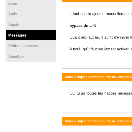
Aime
02 octobre 2015 - 15:38
Il faut que tu ajoutes manuellement à 
Amis
Sujets
bypass.dmc=1
Messages
Quant aux autres, il suffit d'enlever l
Petites annonces
A noté, qu'il faut seulement activer 
Shoutbox
Dans le sujet : Lecteur blu ray ne veut plu
01 octobre 2015 - 14:28
Oui tu as toutes les nappes nécessa
Dans le sujet : Lecteur blu ray ne veut plu