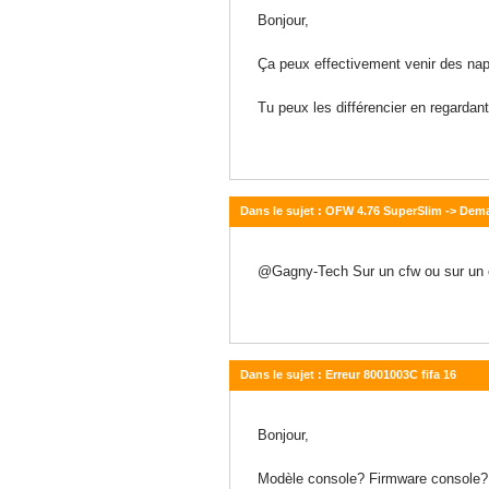
01 octobre 2015 - 13:42
Bonjour,
Ça peux effectivement venir des nap
Tu peux les différencier en regarda
Dans le sujet : OFW 4.76 SuperSlim -> Dem
01 octobre 2015 - 12:20
@Gagny-Tech Sur un cfw ou sur un 
Dans le sujet : Erreur 8001003C fifa 16
01 octobre 2015 - 08:12
Bonjour,
Modèle console? Firmware console?