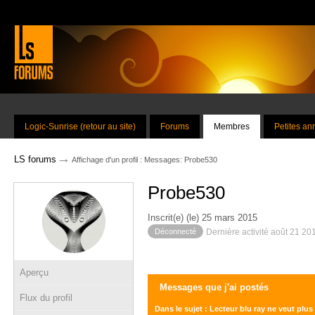
Logic-Sunrise (retour au site)
Forums
Membres
Petites a
→
LS forums
Affichage d'un profil : Messages: Probe530
Probe530
Inscrit(e) (le) 25 mars 2015
Déconnecté
Dernière activité août 21 20
Aperçu
Messages que j'ai postés
Flux du profil
Dans le sujet : Lecteur blu ray ne veut plu