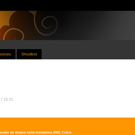
nnonces
Shoutbox
17 18:33
s avaler de disque suite instalation DMC Cobra