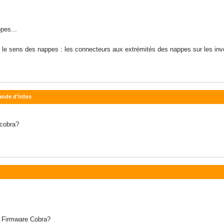
pes...
nt le sens des nappes : les connecteurs aux extrémités des nappes sur les in
ande d'infos
cobra?
 Firmware Cobra?