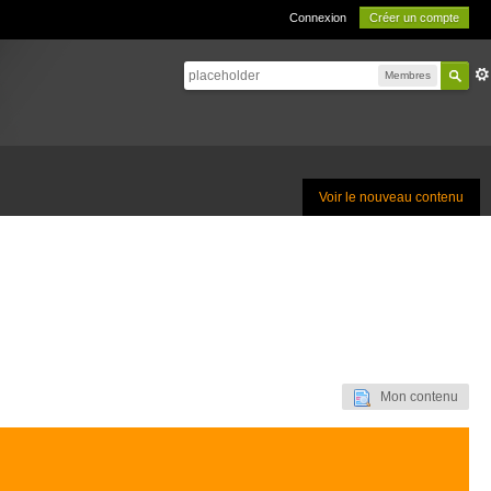
Connexion
Créer un compte
Membres
Voir le nouveau contenu
Mon contenu