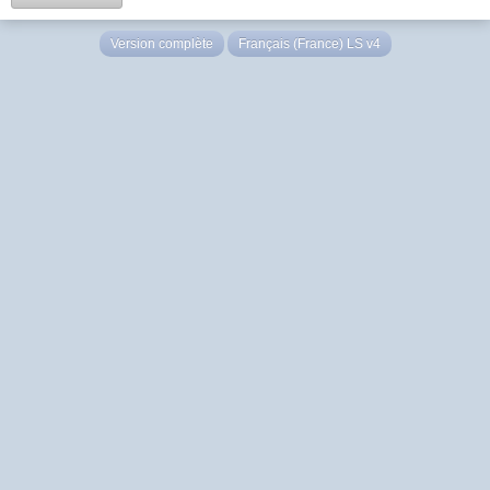
Version complète
Français (France) LS v4