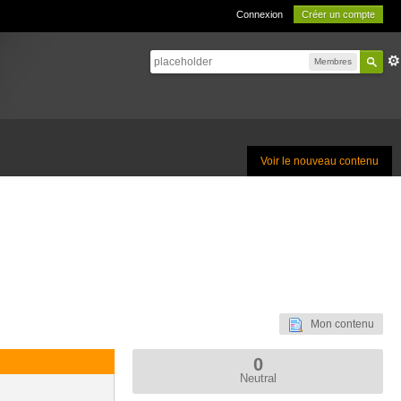
Connexion
Créer un compte
Membres
Voir le nouveau contenu
Mon contenu
0
Neutral