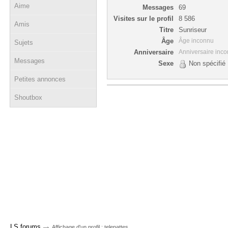
Aime
Messages
69
Visites sur le profil
8 586
Amis
Titre
Sunriseur
Âge
Âge inconnu
Sujets
Anniversaire
Anniversaire inc
Messages
Sexe
Non spécifié
Petites annonces
Shoutbox
→
LS forums
Affichage d'un profil : telepattes