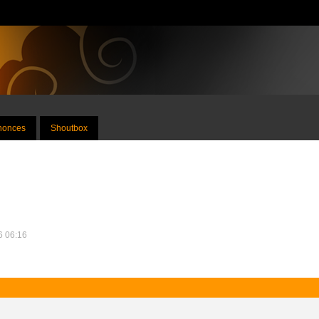
nnonces
Shoutbox
16 06:16