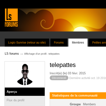
Logic-Sunrise (retour au site)
Forums
Membres
Petites a
→
LS forums
Affichage d'un profil : telepattes
telepattes
Inscrit(e) (le) 03 févr. 2015
Déconnecté
Dernière activité oct. 19 20
Aperçu
Statistiques de la communauté
Flux du profil
Groupe
Members