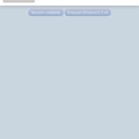
Version complète
Français (France) LS v4