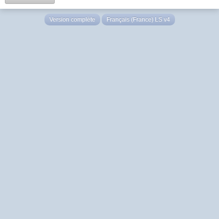
Version complète
Français (France) LS v4