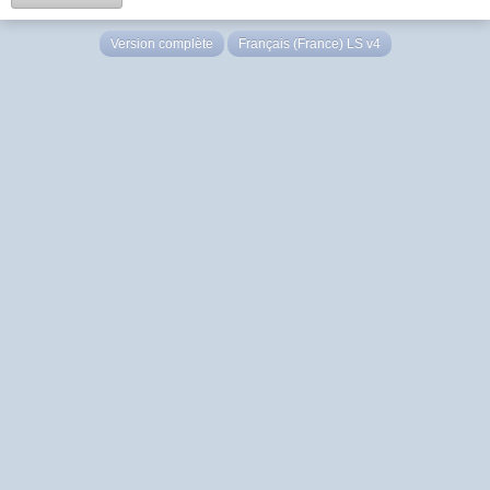
Version complète
Français (France) LS v4