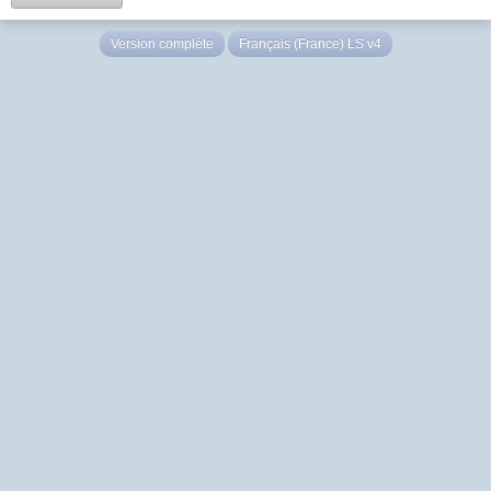
Version complète
Français (France) LS v4