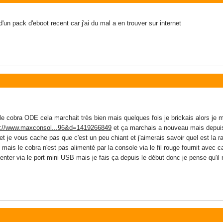
d'un pack d'eboot recent car j'ai du mal a en trouver sur internet
s le cobra ODE cela marchait très bien mais quelques fois je brickais alors je
p://www.maxconsol...96&d=1419266849
et ça marchais a nouveau mais depuis
 je vous cache pas que c'est un peu chiant et j'aimerais savoir quel est la 
ais le cobra n'est pas alimenté par la console via le fil rouge fournit avec car
menter via le port mini USB mais je fais ça depuis le début donc je pense qu'il