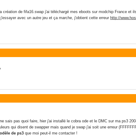
la création de fifa16.swap j'ai téléchargé mes eboots sur modchip France et ils 
j'essayer avec un autre jeu et ça marche, j'obtient cette erreur
http://www.ho
?
ne sais pas quoi faire, hier j'ai installé le cobra ode et le DMC sur ma ps3 200
couleurs qui disent de swapper mais quand je swap j'ai soit une erreur (FFFFFF
odèle de ps3
que moi peut-il me contacter !