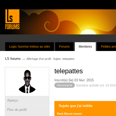
Logic-Sunrise (retour au site)
Forums
Membres
Petites a
→
LS forums
Affichage d'un profil : Sujets: telepattes
telepattes
Inscrit(e) (le) 03 févr. 2015
Déconnecté
Dernière activité oct. 19 20
Aperçu
Sujets que j'ai initiés
Flux du profil
Pack Eboot recent