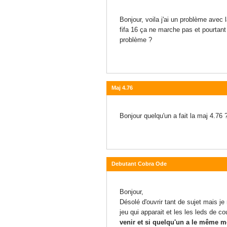
25 septembre 2015 - 17:05
Bonjour, voila j'ai un problème avec 
fifa 16 ça ne marche pas et pourtant 
problème ?
Maj 4.76
04 septembre 2015 - 15:51
Bonjour quelqu'un a fait la maj 4.76 
Debutant Cobra Ode
20 juin 2015 - 15:20
Bonjour,
Désolé d'ouvrir tant de sujet mais je 
jeu qui apparait et les les leds de 
venir et si quelqu'un a le même
m