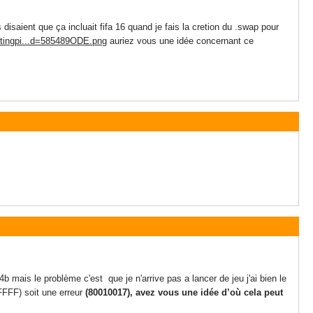
disaient que ça incluait fifa 16 quand je fais la cretion du .swap pour
stingpi...d=585489ODE.png
auriez vous une idée concernant ce
4b mais le problème c'est que je n'arrive pas a lancer de jeu j'ai bien le
FFFF) soit une erreur
(
80010017), avez vous une idée d’où cela peut