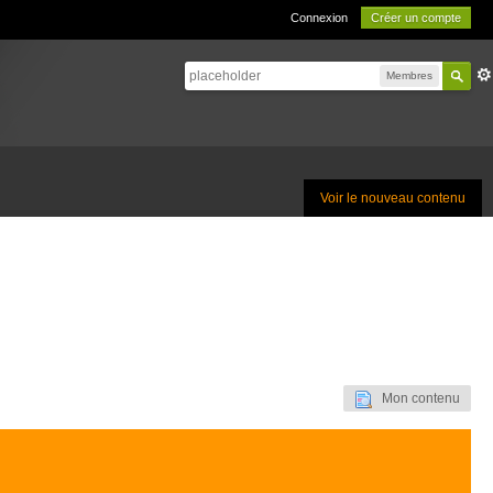
Connexion
Créer un compte
Membres
Voir le nouveau contenu
Mon contenu