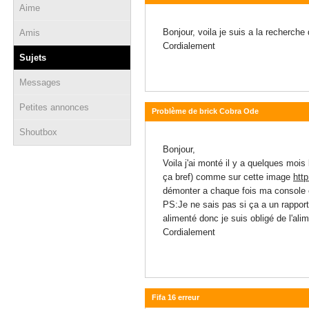
Aime
07 février 2016 - 22:00
Bonjour, voila je suis a la recherche 
Amis
Cordialement
Sujets
Messages
Petites annonces
Problème de brick Cobra Ode
Shoutbox
25 octobre 2015 - 18:57
Bonjour,
Voila j'ai monté il y a quelques moi
ça bref) comme sur cette image
htt
démonter a chaque fois ma console et
PS:Je ne sais pas si ça a un rapport m
alimenté donc je suis obligé de l'ali
Cordialement
Fifa 16 erreur