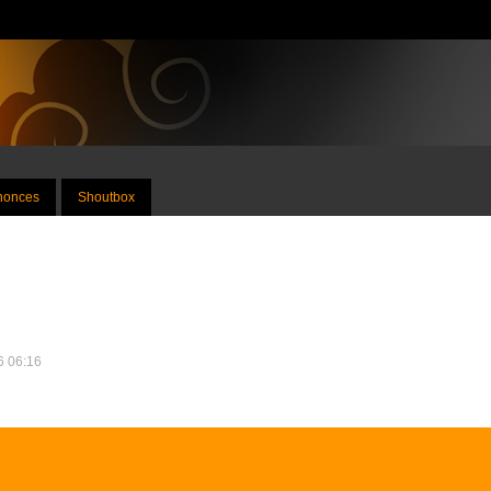
nnonces
Shoutbox
16 06:16